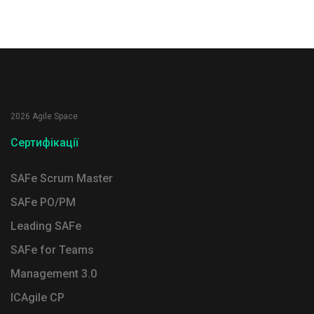
2026 Agile Space
Сертифікації
SAFe Scrum Master
SAFe PO/PM
Leading SAFe
SAFe for Teams
Management 3.0
ICAgile CP