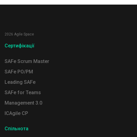
2026 Agile Space
Сертифікації
SAFe Scrum Master
SAFe PO/PM
Leading SAFe
SAFe for Teams
Management 3.0
ICAgile CP
Спільнота